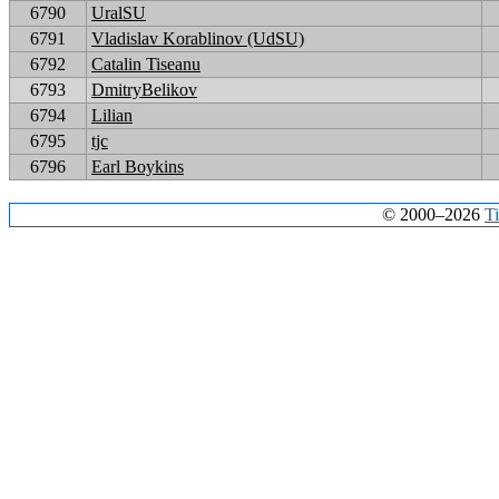
6790
UralSU
6791
Vladislav Korablinov (UdSU)
6792
Catalin Tiseanu
6793
DmitryBelikov
6794
Lilian
6795
tjc
6796
Earl Boykins
© 2000–2026
T