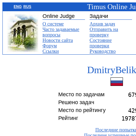
Timus Online J
ENG
RUS
Online Judge
Задачи
О системе
Архив задач
Часто задаваемые
Отправить на
вопросы
проверку
Новости сайта
Состояние
Форум
проверки
Ссылки
Руководство
DmitryBeli
Место по задачам
67
Решено задач
Место по рейтингу
42
Рейтинг
1978
Последние попытк
Последние успешные п