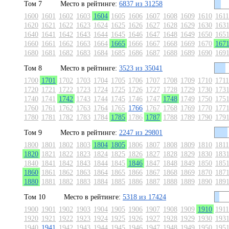
Том 7
Место в рейтинге:
6837 из 31258
1600
1601
1602
1603
1604
1605
1606
1607
1608
1609
1610
1611
1620
1621
1622
1623
1624
1625
1626
1627
1628
1629
1630
163
1640
1641
1642
1643
1644
1645
1646
1647
1648
1649
1650
165
1660
1661
1662
1663
1664
1665
1666
1667
1668
1669
1670
167
1680
1681
1682
1683
1684
1685
1686
1687
1688
1689
1690
169
Том 8
Место в рейтинге:
3523 из 35041
1700
1701
1702
1703
1704
1705
1706
1707
1708
1709
1710
1711
1720
1721
1722
1723
1724
1725
1726
1727
1728
1729
1730
173
1740
1741
1742
1743
1744
1745
1746
1747
1748
1749
1750
175
1760
1761
1762
1763
1764
1765
1766
1767
1768
1769
1770
177
1780
1781
1782
1783
1784
1785
1786
1787
1788
1789
1790
179
Том 9
Место в рейтинге:
2247 из 29801
1800
1801
1802
1803
1804
1805
1806
1807
1808
1809
1810
1811
1820
1821
1822
1823
1824
1825
1826
1827
1828
1829
1830
183
1840
1841
1842
1843
1844
1845
1846
1847
1848
1849
1850
185
1860
1861
1862
1863
1864
1865
1866
1867
1868
1869
1870
187
1880
1881
1882
1883
1884
1885
1886
1887
1888
1889
1890
189
Том 10
Место в рейтинге:
5318 из 17424
1900
1901
1902
1903
1904
1905
1906
1907
1908
1909
1910
1911
1920
1921
1922
1923
1924
1925
1926
1927
1928
1929
1930
193
1940
1941
1942
1943
1944
1945
1946
1947
1948
1949
1950
195