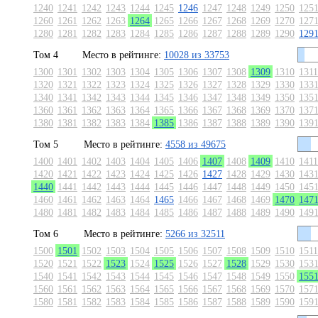
1240
1241
1242
1243
1244
1245
1246
1247
1248
1249
1250
125
1260
1261
1262
1263
1264
1265
1266
1267
1268
1269
1270
127
1280
1281
1282
1283
1284
1285
1286
1287
1288
1289
1290
129
Том 4
Место в рейтинге:
10028 из 33753
1300
1301
1302
1303
1304
1305
1306
1307
1308
1309
1310
1311
1320
1321
1322
1323
1324
1325
1326
1327
1328
1329
1330
133
1340
1341
1342
1343
1344
1345
1346
1347
1348
1349
1350
135
1360
1361
1362
1363
1364
1365
1366
1367
1368
1369
1370
137
1380
1381
1382
1383
1384
1385
1386
1387
1388
1389
1390
139
Том 5
Место в рейтинге:
4558 из 49675
1400
1401
1402
1403
1404
1405
1406
1407
1408
1409
1410
1411
1420
1421
1422
1423
1424
1425
1426
1427
1428
1429
1430
143
1440
1441
1442
1443
1444
1445
1446
1447
1448
1449
1450
145
1460
1461
1462
1463
1464
1465
1466
1467
1468
1469
1470
147
1480
1481
1482
1483
1484
1485
1486
1487
1488
1489
1490
149
Том 6
Место в рейтинге:
5266 из 32511
1500
1501
1502
1503
1504
1505
1506
1507
1508
1509
1510
1511
1520
1521
1522
1523
1524
1525
1526
1527
1528
1529
1530
153
1540
1541
1542
1543
1544
1545
1546
1547
1548
1549
1550
155
1560
1561
1562
1563
1564
1565
1566
1567
1568
1569
1570
157
1580
1581
1582
1583
1584
1585
1586
1587
1588
1589
1590
159