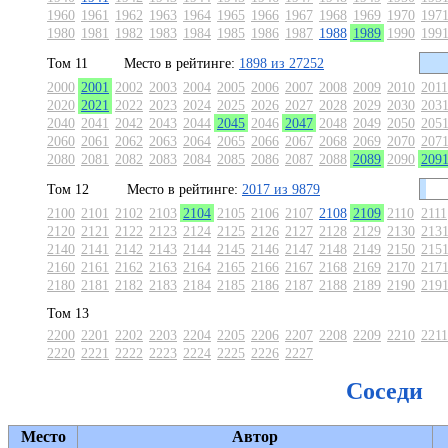
1960
1961
1962
1963
1964
1965
1966
1967
1968
1969
1970
197
1980
1981
1982
1983
1984
1985
1986
1987
1988
1989
1990
199
Том 11
Место в рейтинге:
1898 из 27252
2000
2001
2002
2003
2004
2005
2006
2007
2008
2009
2010
2011
2020
2021
2022
2023
2024
2025
2026
2027
2028
2029
2030
203
2040
2041
2042
2043
2044
2045
2046
2047
2048
2049
2050
205
2060
2061
2062
2063
2064
2065
2066
2067
2068
2069
2070
207
2080
2081
2082
2083
2084
2085
2086
2087
2088
2089
2090
209
Том 12
Место в рейтинге:
2017 из 9879
2100
2101
2102
2103
2104
2105
2106
2107
2108
2109
2110
2111
2120
2121
2122
2123
2124
2125
2126
2127
2128
2129
2130
213
2140
2141
2142
2143
2144
2145
2146
2147
2148
2149
2150
215
2160
2161
2162
2163
2164
2165
2166
2167
2168
2169
2170
217
2180
2181
2182
2183
2184
2185
2186
2187
2188
2189
2190
219
Том 13
2200
2201
2202
2203
2204
2205
2206
2207
2208
2209
2210
2211
2220
2221
2222
2223
2224
2225
2226
2227
Соседи
Место
Автор