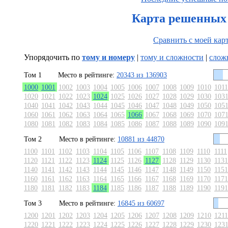
Карта решенных 
Сравнить с моей кар
Упорядочить по
тому и номеру
|
тому и сложности
|
слож
Том 1
Место в рейтинге:
20343 из 136903
1000
1001
1002
1003
1004
1005
1006
1007
1008
1009
1010
1011
1020
1021
1022
1023
1024
1025
1026
1027
1028
1029
1030
103
1040
1041
1042
1043
1044
1045
1046
1047
1048
1049
1050
105
1060
1061
1062
1063
1064
1065
1066
1067
1068
1069
1070
107
1080
1081
1082
1083
1084
1085
1086
1087
1088
1089
1090
109
Том 2
Место в рейтинге:
10881 из 44870
1100
1101
1102
1103
1104
1105
1106
1107
1108
1109
1110
1111
1120
1121
1122
1123
1124
1125
1126
1127
1128
1129
1130
1131
1140
1141
1142
1143
1144
1145
1146
1147
1148
1149
1150
1151
1160
1161
1162
1163
1164
1165
1166
1167
1168
1169
1170
1171
1180
1181
1182
1183
1184
1185
1186
1187
1188
1189
1190
1191
Том 3
Место в рейтинге:
16845 из 60697
1200
1201
1202
1203
1204
1205
1206
1207
1208
1209
1210
1211
1220
1221
1222
1223
1224
1225
1226
1227
1228
1229
1230
123