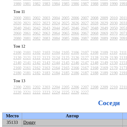
1980
1981
1982
1983
1984
1985
1986
1987
1988
1989
1990
199
Том 11
2000
2001
2002
2003
2004
2005
2006
2007
2008
2009
2010
2011
2020
2021
2022
2023
2024
2025
2026
2027
2028
2029
2030
203
2040
2041
2042
2043
2044
2045
2046
2047
2048
2049
2050
205
2060
2061
2062
2063
2064
2065
2066
2067
2068
2069
2070
207
2080
2081
2082
2083
2084
2085
2086
2087
2088
2089
2090
209
Том 12
2100
2101
2102
2103
2104
2105
2106
2107
2108
2109
2110
2111
2120
2121
2122
2123
2124
2125
2126
2127
2128
2129
2130
213
2140
2141
2142
2143
2144
2145
2146
2147
2148
2149
2150
215
2160
2161
2162
2163
2164
2165
2166
2167
2168
2169
2170
217
2180
2181
2182
2183
2184
2185
2186
2187
2188
2189
2190
219
Том 13
2200
2201
2202
2203
2204
2205
2206
2207
2208
2209
2210
2211
2220
2221
2222
2223
2224
2225
2226
2227
Соседи
Место
Автор
35133
Doggy