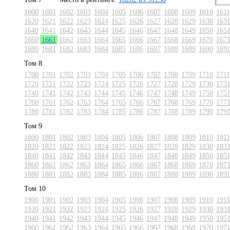
1600
1601
1602
1603
1604
1605
1606
1607
1608
1609
1610
1611
1620
1621
1622
1623
1624
1625
1626
1627
1628
1629
1630
163
1640
1641
1642
1643
1644
1645
1646
1647
1648
1649
1650
165
1660
1661
1662
1663
1664
1665
1666
1667
1668
1669
1670
167
1680
1681
1682
1683
1684
1685
1686
1687
1688
1689
1690
169
Том 8
1700
1701
1702
1703
1704
1705
1706
1707
1708
1709
1710
1711
1720
1721
1722
1723
1724
1725
1726
1727
1728
1729
1730
173
1740
1741
1742
1743
1744
1745
1746
1747
1748
1749
1750
175
1760
1761
1762
1763
1764
1765
1766
1767
1768
1769
1770
177
1780
1781
1782
1783
1784
1785
1786
1787
1788
1789
1790
179
Том 9
1800
1801
1802
1803
1804
1805
1806
1807
1808
1809
1810
1811
1820
1821
1822
1823
1824
1825
1826
1827
1828
1829
1830
183
1840
1841
1842
1843
1844
1845
1846
1847
1848
1849
1850
185
1860
1861
1862
1863
1864
1865
1866
1867
1868
1869
1870
187
1880
1881
1882
1883
1884
1885
1886
1887
1888
1889
1890
189
Том 10
1900
1901
1902
1903
1904
1905
1906
1907
1908
1909
1910
1911
1920
1921
1922
1923
1924
1925
1926
1927
1928
1929
1930
193
1940
1941
1942
1943
1944
1945
1946
1947
1948
1949
1950
195
1960
1961
1962
1963
1964
1965
1966
1967
1968
1969
1970
197