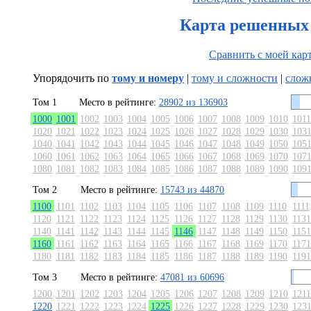
Карта решенных 
Сравнить с моей кар
Упорядочить по
тому и номеру
|
тому и сложности
|
слож
Том 1
Место в рейтинге:
28902 из 136903
1000
1001
1002
1003
1004
1005
1006
1007
1008
1009
1010
1011
1020
1021
1022
1023
1024
1025
1026
1027
1028
1029
1030
103
1040
1041
1042
1043
1044
1045
1046
1047
1048
1049
1050
105
1060
1061
1062
1063
1064
1065
1066
1067
1068
1069
1070
107
1080
1081
1082
1083
1084
1085
1086
1087
1088
1089
1090
109
Том 2
Место в рейтинге:
15743 из 44870
1100
1101
1102
1103
1104
1105
1106
1107
1108
1109
1110
1111
1120
1121
1122
1123
1124
1125
1126
1127
1128
1129
1130
1131
1140
1141
1142
1143
1144
1145
1146
1147
1148
1149
1150
1151
1160
1161
1162
1163
1164
1165
1166
1167
1168
1169
1170
1171
1180
1181
1182
1183
1184
1185
1186
1187
1188
1189
1190
1191
Том 3
Место в рейтинге:
47081 из 60696
1200
1201
1202
1203
1204
1205
1206
1207
1208
1209
1210
1211
1220
1221
1222
1223
1224
1225
1226
1227
1228
1229
1230
123