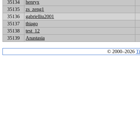
35134
henryx
35135
zs_zeng1
35136
gabrielliu2001
35137
thiago
35138
test_12
35139
Anastasia
© 2000–2026
T