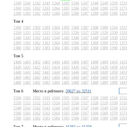
1240
1241
1242
1243
1244
1245
1246
1247
1248
1249
1250
125
1260
1261
1262
1263
1264
1265
1266
1267
1268
1269
1270
127
1280
1281
1282
1283
1284
1285
1286
1287
1288
1289
1290
129
Том 4
1300
1301
1302
1303
1304
1305
1306
1307
1308
1309
1310
1311
1320
1321
1322
1323
1324
1325
1326
1327
1328
1329
1330
133
1340
1341
1342
1343
1344
1345
1346
1347
1348
1349
1350
135
1360
1361
1362
1363
1364
1365
1366
1367
1368
1369
1370
137
1380
1381
1382
1383
1384
1385
1386
1387
1388
1389
1390
139
Том 5
1400
1401
1402
1403
1404
1405
1406
1407
1408
1409
1410
1411
1420
1421
1422
1423
1424
1425
1426
1427
1428
1429
1430
143
1440
1441
1442
1443
1444
1445
1446
1447
1448
1449
1450
145
1460
1461
1462
1463
1464
1465
1466
1467
1468
1469
1470
147
1480
1481
1482
1483
1484
1485
1486
1487
1488
1489
1490
149
Том 6
Место в рейтинге:
20627 из 32511
1500
1501
1502
1503
1504
1505
1506
1507
1508
1509
1510
1511
1520
1521
1522
1523
1524
1525
1526
1527
1528
1529
1530
153
1540
1541
1542
1543
1544
1545
1546
1547
1548
1549
1550
155
1560
1561
1562
1563
1564
1565
1566
1567
1568
1569
1570
157
1580
1581
1582
1583
1584
1585
1586
1587
1588
1589
1590
159
Том 7
Место в рейтинге:
16282 из 31258