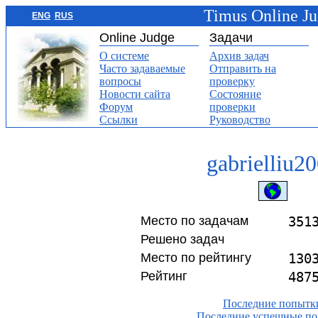
Timus Online J
ENG
RUS
Online Judge
Задачи
О системе
Архив задач
Часто задаваемые
Отправить на
вопросы
проверку
Новости сайта
Состояние
Форум
проверки
Ссылки
Руководство
gabrielliu2
Место по задачам
351
Решено задач
Место по рейтингу
130
Рейтинг
487
Последние попытк
Последние успешные п