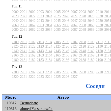
Том 11
2000
2001
2002
2003
2004
2005
2006
2007
2008
2009
2010
2011
2020
2021
2022
2023
2024
2025
2026
2027
2028
2029
2030
203
2040
2041
2042
2043
2044
2045
2046
2047
2048
2049
2050
205
2060
2061
2062
2063
2064
2065
2066
2067
2068
2069
2070
207
2080
2081
2082
2083
2084
2085
2086
2087
2088
2089
2090
209
Том 12
2100
2101
2102
2103
2104
2105
2106
2107
2108
2109
2110
2111
2120
2121
2122
2123
2124
2125
2126
2127
2128
2129
2130
213
2140
2141
2142
2143
2144
2145
2146
2147
2148
2149
2150
215
2160
2161
2162
2163
2164
2165
2166
2167
2168
2169
2170
217
2180
2181
2182
2183
2184
2185
2186
2187
2188
2189
2190
219
Том 13
2200
2201
2202
2203
2204
2205
2206
2207
2208
2209
2210
2211
2220
2221
2222
2223
2224
2225
2226
2227
Соседи
Место
Автор
110812
Bernadeate
110813
ahmed Yasser tawfik