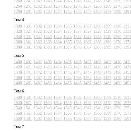
1240
1241
1242
1243
1244
1245
1246
1247
1248
1249
1250
125
1260
1261
1262
1263
1264
1265
1266
1267
1268
1269
1270
127
1280
1281
1282
1283
1284
1285
1286
1287
1288
1289
1290
129
Том 4
1300
1301
1302
1303
1304
1305
1306
1307
1308
1309
1310
1311
1320
1321
1322
1323
1324
1325
1326
1327
1328
1329
1330
133
1340
1341
1342
1343
1344
1345
1346
1347
1348
1349
1350
135
1360
1361
1362
1363
1364
1365
1366
1367
1368
1369
1370
137
1380
1381
1382
1383
1384
1385
1386
1387
1388
1389
1390
139
Том 5
1400
1401
1402
1403
1404
1405
1406
1407
1408
1409
1410
1411
1420
1421
1422
1423
1424
1425
1426
1427
1428
1429
1430
143
1440
1441
1442
1443
1444
1445
1446
1447
1448
1449
1450
145
1460
1461
1462
1463
1464
1465
1466
1467
1468
1469
1470
147
1480
1481
1482
1483
1484
1485
1486
1487
1488
1489
1490
149
Том 6
1500
1501
1502
1503
1504
1505
1506
1507
1508
1509
1510
1511
1520
1521
1522
1523
1524
1525
1526
1527
1528
1529
1530
153
1540
1541
1542
1543
1544
1545
1546
1547
1548
1549
1550
155
1560
1561
1562
1563
1564
1565
1566
1567
1568
1569
1570
157
1580
1581
1582
1583
1584
1585
1586
1587
1588
1589
1590
159
Том 7