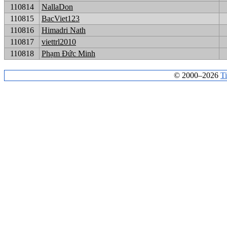
110814
NallaDon
110815
BacViet123
110816
Himadri Nath
110817
viettrl2010
110818
Phạm Đức Minh
© 2000–2026
T