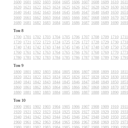
1600
1601
1602
1603
1604
1605
1606
1607
1608
1609
1610
1611
1620
1621
1622
1623
1624
1625
1626
1627
1628
1629
1630
163
1640
1641
1642
1643
1644
1645
1646
1647
1648
1649
1650
165
1660
1661
1662
1663
1664
1665
1666
1667
1668
1669
1670
167
1680
1681
1682
1683
1684
1685
1686
1687
1688
1689
1690
169
Том 8
1700
1701
1702
1703
1704
1705
1706
1707
1708
1709
1710
1711
1720
1721
1722
1723
1724
1725
1726
1727
1728
1729
1730
173
1740
1741
1742
1743
1744
1745
1746
1747
1748
1749
1750
175
1760
1761
1762
1763
1764
1765
1766
1767
1768
1769
1770
177
1780
1781
1782
1783
1784
1785
1786
1787
1788
1789
1790
179
Том 9
1800
1801
1802
1803
1804
1805
1806
1807
1808
1809
1810
1811
1820
1821
1822
1823
1824
1825
1826
1827
1828
1829
1830
183
1840
1841
1842
1843
1844
1845
1846
1847
1848
1849
1850
185
1860
1861
1862
1863
1864
1865
1866
1867
1868
1869
1870
187
1880
1881
1882
1883
1884
1885
1886
1887
1888
1889
1890
189
Том 10
1900
1901
1902
1903
1904
1905
1906
1907
1908
1909
1910
1911
1920
1921
1922
1923
1924
1925
1926
1927
1928
1929
1930
193
1940
1941
1942
1943
1944
1945
1946
1947
1948
1949
1950
195
1960
1961
1962
1963
1964
1965
1966
1967
1968
1969
1970
197
1980
1981
1982
1983
1984
1985
1986
1987
1988
1989
1990
199