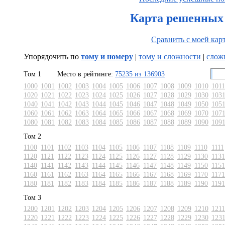
Карта решенных 
Сравнить с моей кар
Упорядочить по
тому и номеру
|
тому и сложности
|
слож
Том 1
Место в рейтинге:
75235 из 136903
1000
1001
1002
1003
1004
1005
1006
1007
1008
1009
1010
1011
1020
1021
1022
1023
1024
1025
1026
1027
1028
1029
1030
103
1040
1041
1042
1043
1044
1045
1046
1047
1048
1049
1050
105
1060
1061
1062
1063
1064
1065
1066
1067
1068
1069
1070
107
1080
1081
1082
1083
1084
1085
1086
1087
1088
1089
1090
109
Том 2
1100
1101
1102
1103
1104
1105
1106
1107
1108
1109
1110
1111
1120
1121
1122
1123
1124
1125
1126
1127
1128
1129
1130
1131
1140
1141
1142
1143
1144
1145
1146
1147
1148
1149
1150
1151
1160
1161
1162
1163
1164
1165
1166
1167
1168
1169
1170
1171
1180
1181
1182
1183
1184
1185
1186
1187
1188
1189
1190
1191
Том 3
1200
1201
1202
1203
1204
1205
1206
1207
1208
1209
1210
1211
1220
1221
1222
1223
1224
1225
1226
1227
1228
1229
1230
123