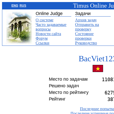
Timus Online J
ENG
RUS
Online Judge
Задачи
О системе
Архив задач
Часто задаваемые
Отправить на
вопросы
проверку
Новости сайта
Состояние
Форум
проверки
Ссылки
Руководство
BacViet12
Место по задачам
1108
Решено задач
Место по рейтингу
627
Рейтинг
38
Последние попытк
Последние успешные п