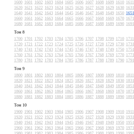
1600
1601
1602
1603
1604
1605
1606
1607
1608
1609
1610
1611
1620
1621
1622
1623
1624
1625
1626
1627
1628
1629
1630
163
1640
1641
1642
1643
1644
1645
1646
1647
1648
1649
1650
165
1660
1661
1662
1663
1664
1665
1666
1667
1668
1669
1670
167
1680
1681
1682
1683
1684
1685
1686
1687
1688
1689
1690
169
Том 8
1700
1701
1702
1703
1704
1705
1706
1707
1708
1709
1710
1711
1720
1721
1722
1723
1724
1725
1726
1727
1728
1729
1730
173
1740
1741
1742
1743
1744
1745
1746
1747
1748
1749
1750
175
1760
1761
1762
1763
1764
1765
1766
1767
1768
1769
1770
177
1780
1781
1782
1783
1784
1785
1786
1787
1788
1789
1790
179
Том 9
1800
1801
1802
1803
1804
1805
1806
1807
1808
1809
1810
1811
1820
1821
1822
1823
1824
1825
1826
1827
1828
1829
1830
183
1840
1841
1842
1843
1844
1845
1846
1847
1848
1849
1850
185
1860
1861
1862
1863
1864
1865
1866
1867
1868
1869
1870
187
1880
1881
1882
1883
1884
1885
1886
1887
1888
1889
1890
189
Том 10
1900
1901
1902
1903
1904
1905
1906
1907
1908
1909
1910
1911
1920
1921
1922
1923
1924
1925
1926
1927
1928
1929
1930
193
1940
1941
1942
1943
1944
1945
1946
1947
1948
1949
1950
195
1960
1961
1962
1963
1964
1965
1966
1967
1968
1969
1970
197
1980
1981
1982
1983
1984
1985
1986
1987
1988
1989
1990
199