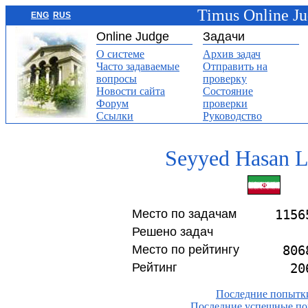
Timus Online J
ENG
RUS
Online Judge
Задачи
О системе
Архив задач
Часто задаваемые
Отправить на
вопросы
проверку
Новости сайта
Состояние
Форум
проверки
Ссылки
Руководство
Seyyed Hasan L
Место по задачам
1156
Решено задач
Место по рейтингу
806
Рейтинг
20
Последние попытк
Последние успешные п