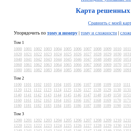
Карта решенных 
Сравнить с моей кар
Упорядочить по
тому и номеру
|
тому и сложности
|
слож
Том 1
1000
1001
1002
1003
1004
1005
1006
1007
1008
1009
1010
1011
1020
1021
1022
1023
1024
1025
1026
1027
1028
1029
1030
103
1040
1041
1042
1043
1044
1045
1046
1047
1048
1049
1050
105
1060
1061
1062
1063
1064
1065
1066
1067
1068
1069
1070
107
1080
1081
1082
1083
1084
1085
1086
1087
1088
1089
1090
109
Том 2
1100
1101
1102
1103
1104
1105
1106
1107
1108
1109
1110
1111
1120
1121
1122
1123
1124
1125
1126
1127
1128
1129
1130
1131
1140
1141
1142
1143
1144
1145
1146
1147
1148
1149
1150
1151
1160
1161
1162
1163
1164
1165
1166
1167
1168
1169
1170
1171
1180
1181
1182
1183
1184
1185
1186
1187
1188
1189
1190
1191
Том 3
1200
1201
1202
1203
1204
1205
1206
1207
1208
1209
1210
1211
1220
1221
1222
1223
1224
1225
1226
1227
1228
1229
1230
123
1240
1241
1242
1243
1244
1245
1246
1247
1248
1249
1250
125