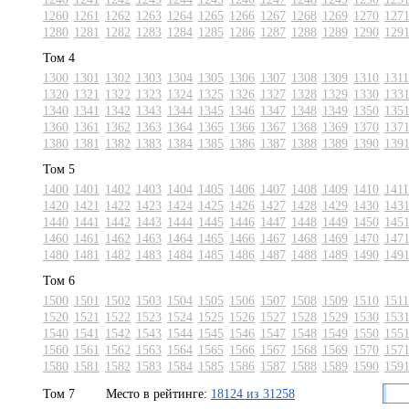
1260
1261
1262
1263
1264
1265
1266
1267
1268
1269
1270
127
1280
1281
1282
1283
1284
1285
1286
1287
1288
1289
1290
129
Том 4
1300
1301
1302
1303
1304
1305
1306
1307
1308
1309
1310
1311
1320
1321
1322
1323
1324
1325
1326
1327
1328
1329
1330
133
1340
1341
1342
1343
1344
1345
1346
1347
1348
1349
1350
135
1360
1361
1362
1363
1364
1365
1366
1367
1368
1369
1370
137
1380
1381
1382
1383
1384
1385
1386
1387
1388
1389
1390
139
Том 5
1400
1401
1402
1403
1404
1405
1406
1407
1408
1409
1410
1411
1420
1421
1422
1423
1424
1425
1426
1427
1428
1429
1430
143
1440
1441
1442
1443
1444
1445
1446
1447
1448
1449
1450
145
1460
1461
1462
1463
1464
1465
1466
1467
1468
1469
1470
147
1480
1481
1482
1483
1484
1485
1486
1487
1488
1489
1490
149
Том 6
1500
1501
1502
1503
1504
1505
1506
1507
1508
1509
1510
1511
1520
1521
1522
1523
1524
1525
1526
1527
1528
1529
1530
153
1540
1541
1542
1543
1544
1545
1546
1547
1548
1549
1550
155
1560
1561
1562
1563
1564
1565
1566
1567
1568
1569
1570
157
1580
1581
1582
1583
1584
1585
1586
1587
1588
1589
1590
159
Том 7
Место в рейтинге:
18124 из 31258