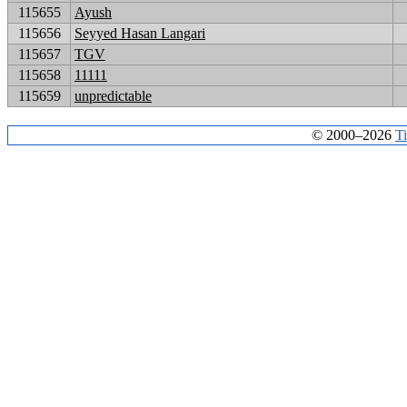
115655
Ayush
115656
Seyyed Hasan Langari
115657
TGV
115658
11111
115659
unpredictable
© 2000–2026
T