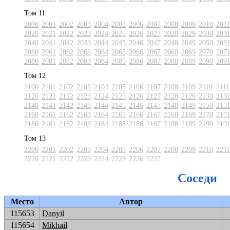
Том 11
2000
2001
2002
2003
2004
2005
2006
2007
2008
2009
2010
2011
2020
2021
2022
2023
2024
2025
2026
2027
2028
2029
2030
203
2040
2041
2042
2043
2044
2045
2046
2047
2048
2049
2050
205
2060
2061
2062
2063
2064
2065
2066
2067
2068
2069
2070
207
2080
2081
2082
2083
2084
2085
2086
2087
2088
2089
2090
209
Том 12
2100
2101
2102
2103
2104
2105
2106
2107
2108
2109
2110
2111
2120
2121
2122
2123
2124
2125
2126
2127
2128
2129
2130
213
2140
2141
2142
2143
2144
2145
2146
2147
2148
2149
2150
215
2160
2161
2162
2163
2164
2165
2166
2167
2168
2169
2170
217
2180
2181
2182
2183
2184
2185
2186
2187
2188
2189
2190
219
Том 13
2200
2201
2202
2203
2204
2205
2206
2207
2208
2209
2210
2211
2220
2221
2222
2223
2224
2225
2226
2227
Соседи
Место
Автор
115653
Danyil
115654
Mikhail