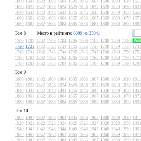
1600
1601
1602
1603
1604
1605
1606
1607
1608
1609
1610
1611
1620
1621
1622
1623
1624
1625
1626
1627
1628
1629
1630
163
1640
1641
1642
1643
1644
1645
1646
1647
1648
1649
1650
165
1660
1661
1662
1663
1664
1665
1666
1667
1668
1669
1670
167
1680
1681
1682
1683
1684
1685
1686
1687
1688
1689
1690
169
Том 8
Место в рейтинге:
6989 из 35041
1700
1701
1702
1703
1704
1705
1706
1707
1708
1709
1710
1711
1720
1721
1722
1723
1724
1725
1726
1727
1728
1729
1730
173
1740
1741
1742
1743
1744
1745
1746
1747
1748
1749
1750
175
1760
1761
1762
1763
1764
1765
1766
1767
1768
1769
1770
177
1780
1781
1782
1783
1784
1785
1786
1787
1788
1789
1790
179
Том 9
1800
1801
1802
1803
1804
1805
1806
1807
1808
1809
1810
1811
1820
1821
1822
1823
1824
1825
1826
1827
1828
1829
1830
183
1840
1841
1842
1843
1844
1845
1846
1847
1848
1849
1850
185
1860
1861
1862
1863
1864
1865
1866
1867
1868
1869
1870
187
1880
1881
1882
1883
1884
1885
1886
1887
1888
1889
1890
189
Том 10
1900
1901
1902
1903
1904
1905
1906
1907
1908
1909
1910
1911
1920
1921
1922
1923
1924
1925
1926
1927
1928
1929
1930
193
1940
1941
1942
1943
1944
1945
1946
1947
1948
1949
1950
195
1960
1961
1962
1963
1964
1965
1966
1967
1968
1969
1970
197
1980
1981
1982
1983
1984
1985
1986
1987
1988
1989
1990
199