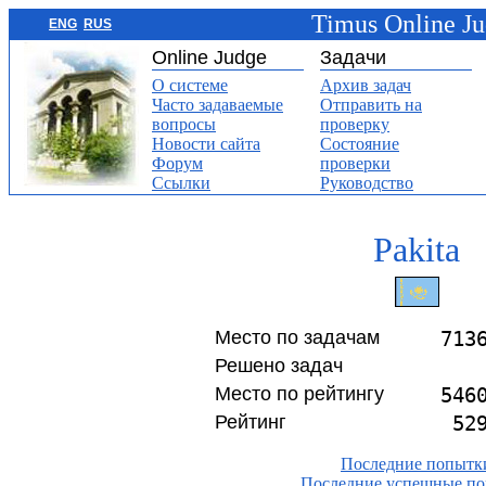
Timus Online J
ENG
RUS
Online Judge
Задачи
О системе
Архив задач
Часто задаваемые
Отправить на
вопросы
проверку
Новости сайта
Состояние
Форум
проверки
Ссылки
Руководство
Pakita
Место по задачам
713
Решено задач
Место по рейтингу
546
Рейтинг
52
Последние попытк
Последние успешные п