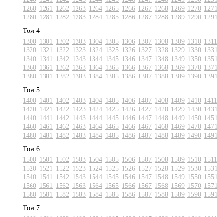
1260
1261
1262
1263
1264
1265
1266
1267
1268
1269
1270
127
1280
1281
1282
1283
1284
1285
1286
1287
1288
1289
1290
129
Том 4
1300
1301
1302
1303
1304
1305
1306
1307
1308
1309
1310
1311
1320
1321
1322
1323
1324
1325
1326
1327
1328
1329
1330
133
1340
1341
1342
1343
1344
1345
1346
1347
1348
1349
1350
135
1360
1361
1362
1363
1364
1365
1366
1367
1368
1369
1370
137
1380
1381
1382
1383
1384
1385
1386
1387
1388
1389
1390
139
Том 5
1400
1401
1402
1403
1404
1405
1406
1407
1408
1409
1410
1411
1420
1421
1422
1423
1424
1425
1426
1427
1428
1429
1430
143
1440
1441
1442
1443
1444
1445
1446
1447
1448
1449
1450
145
1460
1461
1462
1463
1464
1465
1466
1467
1468
1469
1470
147
1480
1481
1482
1483
1484
1485
1486
1487
1488
1489
1490
149
Том 6
1500
1501
1502
1503
1504
1505
1506
1507
1508
1509
1510
1511
1520
1521
1522
1523
1524
1525
1526
1527
1528
1529
1530
153
1540
1541
1542
1543
1544
1545
1546
1547
1548
1549
1550
155
1560
1561
1562
1563
1564
1565
1566
1567
1568
1569
1570
157
1580
1581
1582
1583
1584
1585
1586
1587
1588
1589
1590
159
Том 7