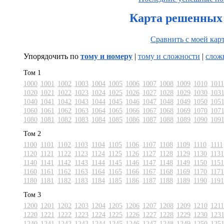
Карта решенных 
Сравнить с моей кар
Упорядочить по
тому и номеру
|
тому и сложности
|
слож
Том 1
1000
1001
1002
1003
1004
1005
1006
1007
1008
1009
1010
1011
1020
1021
1022
1023
1024
1025
1026
1027
1028
1029
1030
103
1040
1041
1042
1043
1044
1045
1046
1047
1048
1049
1050
105
1060
1061
1062
1063
1064
1065
1066
1067
1068
1069
1070
107
1080
1081
1082
1083
1084
1085
1086
1087
1088
1089
1090
109
Том 2
1100
1101
1102
1103
1104
1105
1106
1107
1108
1109
1110
1111
1120
1121
1122
1123
1124
1125
1126
1127
1128
1129
1130
1131
1140
1141
1142
1143
1144
1145
1146
1147
1148
1149
1150
1151
1160
1161
1162
1163
1164
1165
1166
1167
1168
1169
1170
1171
1180
1181
1182
1183
1184
1185
1186
1187
1188
1189
1190
1191
Том 3
1200
1201
1202
1203
1204
1205
1206
1207
1208
1209
1210
1211
1220
1221
1222
1223
1224
1225
1226
1227
1228
1229
1230
123
1240
1241
1242
1243
1244
1245
1246
1247
1248
1249
1250
125