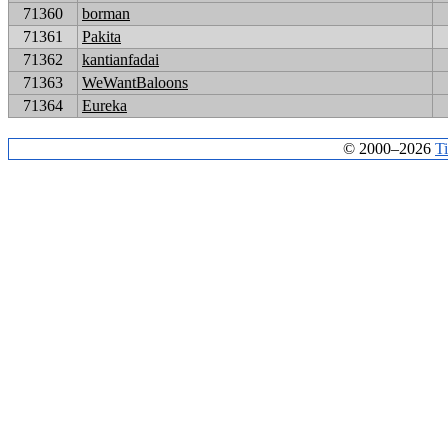
71360
borman
71361
Pakita
71362
kantianfadai
71363
WeWantBaloons
71364
Eureka
© 2000–2026
T