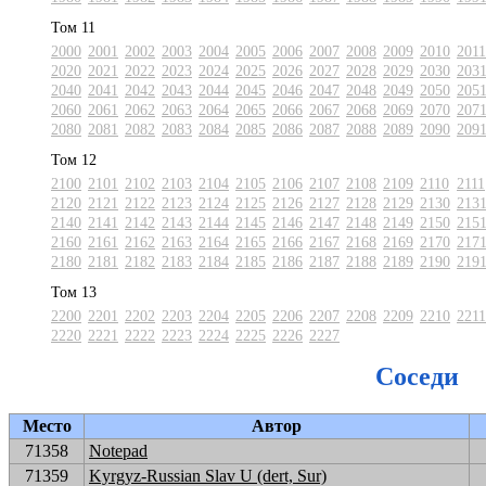
Том 11
2000
2001
2002
2003
2004
2005
2006
2007
2008
2009
2010
2011
2020
2021
2022
2023
2024
2025
2026
2027
2028
2029
2030
203
2040
2041
2042
2043
2044
2045
2046
2047
2048
2049
2050
205
2060
2061
2062
2063
2064
2065
2066
2067
2068
2069
2070
207
2080
2081
2082
2083
2084
2085
2086
2087
2088
2089
2090
209
Том 12
2100
2101
2102
2103
2104
2105
2106
2107
2108
2109
2110
2111
2120
2121
2122
2123
2124
2125
2126
2127
2128
2129
2130
213
2140
2141
2142
2143
2144
2145
2146
2147
2148
2149
2150
215
2160
2161
2162
2163
2164
2165
2166
2167
2168
2169
2170
217
2180
2181
2182
2183
2184
2185
2186
2187
2188
2189
2190
219
Том 13
2200
2201
2202
2203
2204
2205
2206
2207
2208
2209
2210
2211
2220
2221
2222
2223
2224
2225
2226
2227
Соседи
Место
Автор
71358
Notepad
71359
Kyrgyz-Russian Slav U (dert, Sur)