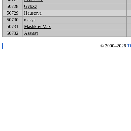
50728
GybZz
50729
Haustova
50730
masya
50731
Mashkov Max
50732
Азамат
© 2000–2026
T