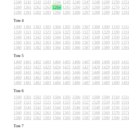
1240
1241
1242
1243
1244
1245
1246
1247
1248
1249
1250
125
1260
1261
1262
1263
1264
1265
1266
1267
1268
1269
1270
127
1280
1281
1282
1283
1284
1285
1286
1287
1288
1289
1290
129
Том 4
1300
1301
1302
1303
1304
1305
1306
1307
1308
1309
1310
1311
1320
1321
1322
1323
1324
1325
1326
1327
1328
1329
1330
133
1340
1341
1342
1343
1344
1345
1346
1347
1348
1349
1350
135
1360
1361
1362
1363
1364
1365
1366
1367
1368
1369
1370
137
1380
1381
1382
1383
1384
1385
1386
1387
1388
1389
1390
139
Том 5
1400
1401
1402
1403
1404
1405
1406
1407
1408
1409
1410
1411
1420
1421
1422
1423
1424
1425
1426
1427
1428
1429
1430
143
1440
1441
1442
1443
1444
1445
1446
1447
1448
1449
1450
145
1460
1461
1462
1463
1464
1465
1466
1467
1468
1469
1470
147
1480
1481
1482
1483
1484
1485
1486
1487
1488
1489
1490
149
Том 6
1500
1501
1502
1503
1504
1505
1506
1507
1508
1509
1510
1511
1520
1521
1522
1523
1524
1525
1526
1527
1528
1529
1530
153
1540
1541
1542
1543
1544
1545
1546
1547
1548
1549
1550
155
1560
1561
1562
1563
1564
1565
1566
1567
1568
1569
1570
157
1580
1581
1582
1583
1584
1585
1586
1587
1588
1589
1590
159
Том 7