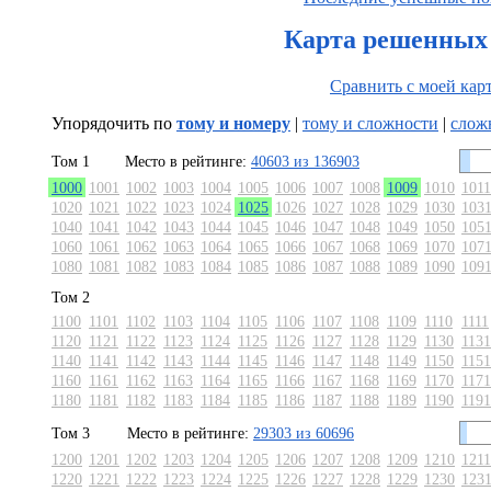
Карта решенных 
Сравнить с моей кар
Упорядочить по
тому и номеру
|
тому и сложности
|
слож
Том 1
Место в рейтинге:
40603 из 136903
1000
1001
1002
1003
1004
1005
1006
1007
1008
1009
1010
1011
1020
1021
1022
1023
1024
1025
1026
1027
1028
1029
1030
103
1040
1041
1042
1043
1044
1045
1046
1047
1048
1049
1050
105
1060
1061
1062
1063
1064
1065
1066
1067
1068
1069
1070
107
1080
1081
1082
1083
1084
1085
1086
1087
1088
1089
1090
109
Том 2
1100
1101
1102
1103
1104
1105
1106
1107
1108
1109
1110
1111
1120
1121
1122
1123
1124
1125
1126
1127
1128
1129
1130
1131
1140
1141
1142
1143
1144
1145
1146
1147
1148
1149
1150
1151
1160
1161
1162
1163
1164
1165
1166
1167
1168
1169
1170
1171
1180
1181
1182
1183
1184
1185
1186
1187
1188
1189
1190
1191
Том 3
Место в рейтинге:
29303 из 60696
1200
1201
1202
1203
1204
1205
1206
1207
1208
1209
1210
1211
1220
1221
1222
1223
1224
1225
1226
1227
1228
1229
1230
123