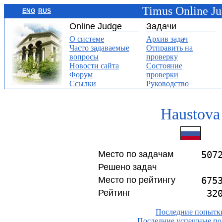
Timus Online J
ENG
RUS
Online Judge
Задачи
О системе
Архив задач
Часто задаваемые
Отправить на
вопросы
проверку
Новости сайта
Состояние
Форум
проверки
Ссылки
Руководство
Haustova
Место по задачам
507
Решено задач
Место по рейтингу
675
Рейтинг
32
Последние попытк
Последние успешные п