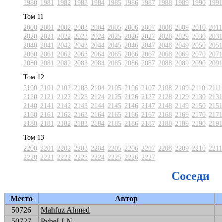
1980
1981
1982
1983
1984
1985
1986
1987
1988
1989
1990
199
Том 11
2000
2001
2002
2003
2004
2005
2006
2007
2008
2009
2010
2011
2020
2021
2022
2023
2024
2025
2026
2027
2028
2029
2030
203
2040
2041
2042
2043
2044
2045
2046
2047
2048
2049
2050
205
2060
2061
2062
2063
2064
2065
2066
2067
2068
2069
2070
207
2080
2081
2082
2083
2084
2085
2086
2087
2088
2089
2090
209
Том 12
2100
2101
2102
2103
2104
2105
2106
2107
2108
2109
2110
2111
2120
2121
2122
2123
2124
2125
2126
2127
2128
2129
2130
213
2140
2141
2142
2143
2144
2145
2146
2147
2148
2149
2150
215
2160
2161
2162
2163
2164
2165
2166
2167
2168
2169
2170
217
2180
2181
2182
2183
2184
2185
2186
2187
2188
2189
2190
219
Том 13
2200
2201
2202
2203
2204
2205
2206
2207
2208
2209
2210
2211
2220
2221
2222
2223
2224
2225
2226
2227
Соседи
Место
Автор
50726
Mahfuz Ahmed
50727
PvbeLLN