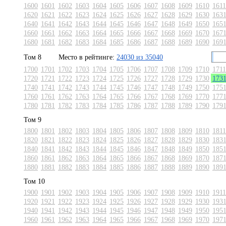
1600
1601
1602
1603
1604
1605
1606
1607
1608
1609
1610
1611
1620
1621
1622
1623
1624
1625
1626
1627
1628
1629
1630
163
1640
1641
1642
1643
1644
1645
1646
1647
1648
1649
1650
165
1660
1661
1662
1663
1664
1665
1666
1667
1668
1669
1670
167
1680
1681
1682
1683
1684
1685
1686
1687
1688
1689
1690
169
Том 8
Место в рейтинге:
24030 из 35040
1700
1701
1702
1703
1704
1705
1706
1707
1708
1709
1710
1711
1720
1721
1722
1723
1724
1725
1726
1727
1728
1729
1730
173
1740
1741
1742
1743
1744
1745
1746
1747
1748
1749
1750
175
1760
1761
1762
1763
1764
1765
1766
1767
1768
1769
1770
177
1780
1781
1782
1783
1784
1785
1786
1787
1788
1789
1790
179
Том 9
1800
1801
1802
1803
1804
1805
1806
1807
1808
1809
1810
1811
1820
1821
1822
1823
1824
1825
1826
1827
1828
1829
1830
183
1840
1841
1842
1843
1844
1845
1846
1847
1848
1849
1850
185
1860
1861
1862
1863
1864
1865
1866
1867
1868
1869
1870
187
1880
1881
1882
1883
1884
1885
1886
1887
1888
1889
1890
189
Том 10
1900
1901
1902
1903
1904
1905
1906
1907
1908
1909
1910
1911
1920
1921
1922
1923
1924
1925
1926
1927
1928
1929
1930
193
1940
1941
1942
1943
1944
1945
1946
1947
1948
1949
1950
195
1960
1961
1962
1963
1964
1965
1966
1967
1968
1969
1970
197