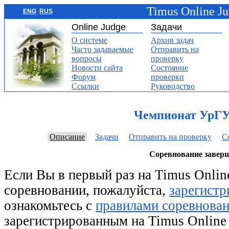
Timus Online J
ENG
RUS
Online Judge
Задачи
О системе
Архив задач
Часто задаваемые
Отправить на
вопросы
проверку
Новости сайта
Состояние
Форум
проверки
Ссылки
Руководство
Чемпионат УрГУ
Описание
Задачи
Отправить на проверку
С
Соревнование завер
Если Вы в первый раз на Timus Online
соревновании, пожалуйста,
зарегистр
ознакомьтесь с
правилами соревнова
зарегистрированным на Timus Online