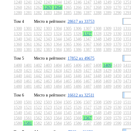
1240
1241
1242
1243
1244
1245
1246
1247
1248
1249
1250
125
1260
1261
1262
1263
1264
1265
1266
1267
1268
1269
1270
127
1280
1281
1282
1283
1284
1285
1286
1287
1288
1289
1290
129
Том 4
Место в рейтинге:
28617 из 33753
1300
1301
1302
1303
1304
1305
1306
1307
1308
1309
1310
1311
1320
1321
1322
1323
1324
1325
1326
1327
1328
1329
1330
133
1340
1341
1342
1343
1344
1345
1346
1347
1348
1349
1350
135
1360
1361
1362
1363
1364
1365
1366
1367
1368
1369
1370
137
1380
1381
1382
1383
1384
1385
1386
1387
1388
1389
1390
139
Том 5
Место в рейтинге:
17852 из 49675
1400
1401
1402
1403
1404
1405
1406
1407
1408
1409
1410
1411
1420
1421
1422
1423
1424
1425
1426
1427
1428
1429
1430
143
1440
1441
1442
1443
1444
1445
1446
1447
1448
1449
1450
145
1460
1461
1462
1463
1464
1465
1466
1467
1468
1469
1470
147
1480
1481
1482
1483
1484
1485
1486
1487
1488
1489
1490
149
Том 6
Место в рейтинге:
16612 из 32511
1500
1501
1502
1503
1504
1505
1506
1507
1508
1509
1510
1511
1520
1521
1522
1523
1524
1525
1526
1527
1528
1529
1530
153
1540
1541
1542
1543
1544
1545
1546
1547
1548
1549
1550
155
1560
1561
1562
1563
1564
1565
1566
1567
1568
1569
1570
157
1580
1581
1582
1583
1584
1585
1586
1587
1588
1589
1590
159