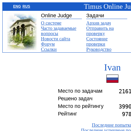
Timus Online J
ENG
RUS
Online Judge
Задачи
О системе
Архив задач
Часто задаваемые
Отправить на
вопросы
проверку
Новости сайта
Состояние
Форум
проверки
Ссылки
Руководство
Ivan
Место по задачам
216
Решено задач
Место по рейтингу
399
Рейтинг
97
Последние попытк
Последние успешные п