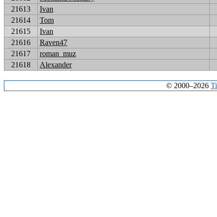
21613
Ivan
21614
Tom
21615
Ivan
21616
Raven47
21617
roman_muz
21618
Alexander
© 2000–2026
T