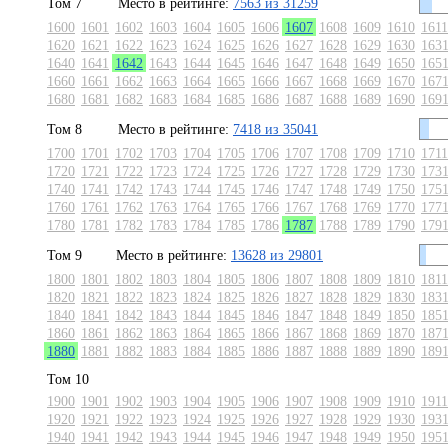
Том 7
Место в рейтинге:
7563 из 31259
1600
1601
1602
1603
1604
1605
1606
1607
1608
1609
1610
1611
1620
1621
1622
1623
1624
1625
1626
1627
1628
1629
1630
163
1640
1641
1642
1643
1644
1645
1646
1647
1648
1649
1650
165
1660
1661
1662
1663
1664
1665
1666
1667
1668
1669
1670
167
1680
1681
1682
1683
1684
1685
1686
1687
1688
1689
1690
169
Том 8
Место в рейтинге:
7418 из 35041
1700
1701
1702
1703
1704
1705
1706
1707
1708
1709
1710
1711
1720
1721
1722
1723
1724
1725
1726
1727
1728
1729
1730
173
1740
1741
1742
1743
1744
1745
1746
1747
1748
1749
1750
175
1760
1761
1762
1763
1764
1765
1766
1767
1768
1769
1770
177
1780
1781
1782
1783
1784
1785
1786
1787
1788
1789
1790
179
Том 9
Место в рейтинге:
13628 из 29801
1800
1801
1802
1803
1804
1805
1806
1807
1808
1809
1810
1811
1820
1821
1822
1823
1824
1825
1826
1827
1828
1829
1830
183
1840
1841
1842
1843
1844
1845
1846
1847
1848
1849
1850
185
1860
1861
1862
1863
1864
1865
1866
1867
1868
1869
1870
187
1880
1881
1882
1883
1884
1885
1886
1887
1888
1889
1890
189
Том 10
1900
1901
1902
1903
1904
1905
1906
1907
1908
1909
1910
1911
1920
1921
1922
1923
1924
1925
1926
1927
1928
1929
1930
193
1940
1941
1942
1943
1944
1945
1946
1947
1948
1949
1950
195