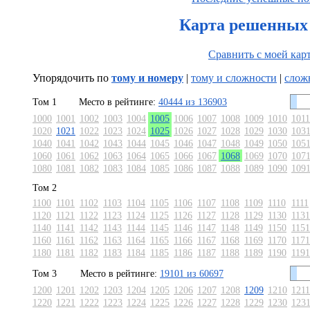
Карта решенных 
Сравнить с моей кар
Упорядочить по
тому и номеру
|
тому и сложности
|
слож
Том 1
Место в рейтинге:
40444 из 136903
1000
1001
1002
1003
1004
1005
1006
1007
1008
1009
1010
1011
1020
1021
1022
1023
1024
1025
1026
1027
1028
1029
1030
103
1040
1041
1042
1043
1044
1045
1046
1047
1048
1049
1050
105
1060
1061
1062
1063
1064
1065
1066
1067
1068
1069
1070
107
1080
1081
1082
1083
1084
1085
1086
1087
1088
1089
1090
109
Том 2
1100
1101
1102
1103
1104
1105
1106
1107
1108
1109
1110
1111
1120
1121
1122
1123
1124
1125
1126
1127
1128
1129
1130
1131
1140
1141
1142
1143
1144
1145
1146
1147
1148
1149
1150
1151
1160
1161
1162
1163
1164
1165
1166
1167
1168
1169
1170
1171
1180
1181
1182
1183
1184
1185
1186
1187
1188
1189
1190
1191
Том 3
Место в рейтинге:
19101 из 60697
1200
1201
1202
1203
1204
1205
1206
1207
1208
1209
1210
1211
1220
1221
1222
1223
1224
1225
1226
1227
1228
1229
1230
123