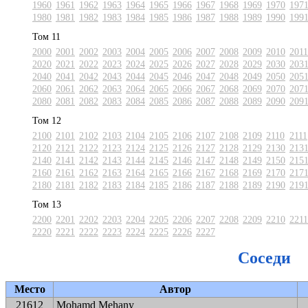
1960
1961
1962
1963
1964
1965
1966
1967
1968
1969
1970
197
1980
1981
1982
1983
1984
1985
1986
1987
1988
1989
1990
199
Том 11
2000
2001
2002
2003
2004
2005
2006
2007
2008
2009
2010
2011
2020
2021
2022
2023
2024
2025
2026
2027
2028
2029
2030
203
2040
2041
2042
2043
2044
2045
2046
2047
2048
2049
2050
205
2060
2061
2062
2063
2064
2065
2066
2067
2068
2069
2070
207
2080
2081
2082
2083
2084
2085
2086
2087
2088
2089
2090
209
Том 12
2100
2101
2102
2103
2104
2105
2106
2107
2108
2109
2110
2111
2120
2121
2122
2123
2124
2125
2126
2127
2128
2129
2130
213
2140
2141
2142
2143
2144
2145
2146
2147
2148
2149
2150
215
2160
2161
2162
2163
2164
2165
2166
2167
2168
2169
2170
217
2180
2181
2182
2183
2184
2185
2186
2187
2188
2189
2190
219
Том 13
2200
2201
2202
2203
2204
2205
2206
2207
2208
2209
2210
2211
2220
2221
2222
2223
2224
2225
2226
2227
Соседи
Место
Автор
21612
Mohamd Mehany